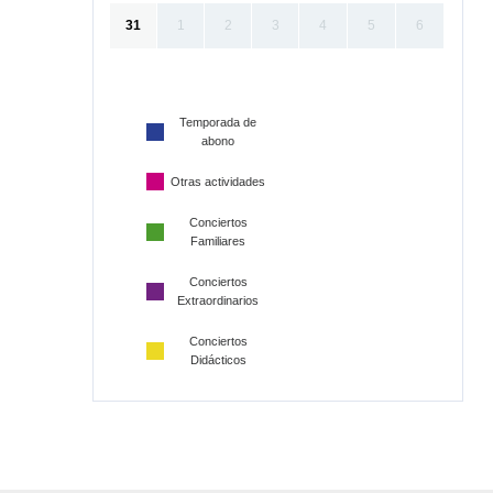
31
1
2
3
4
5
6
Temporada de
abono
Otras actividades
Conciertos
Familiares
Conciertos
Extraordinarios
Conciertos
Didácticos