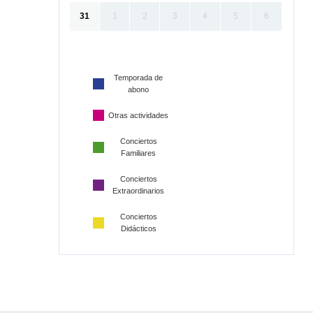
31
1
2
3
4
5
6
Temporada de
abono
Otras actividades
Conciertos
Familiares
Conciertos
Extraordinarios
Conciertos
Didácticos