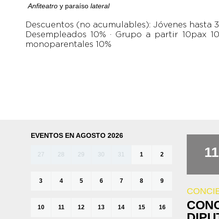
Anfiteatro
y paraíso
lateral
Descuentos (no acumulables): Jóvenes hasta 3
Desempleados 10% · Grupo a partir 10pax 10
monoparentales 10%
EVENTOS EN AGOSTO 2026
11
27
28
29
30
31
1
2
3
4
5
6
7
8
9
CONCI
CONC
10
11
12
13
14
15
16
DIPU