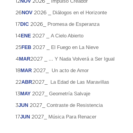
NOV
Impulso Creador
12
2026 _
NOV
Diálogos en el Horizonte
26
2026 _
DIC
Promesa de Esperanza
17
2026_
ENE
A Cielo Abierto
14
2027 _
FEB
El Fuego en La Nieve
25
2027 _
MAR
... Y Nada Volverá a Ser Igual
4
2027 _
MAR
Un acto de Amor
18
2027_
ABR
La Edad de Las Maravillas
22
2027_
MAY
Geometría Salvaje
13
2027_
JUN
Contraste de Resistencia
3
2027_
JUN
Música Para Renacer
17
2027_