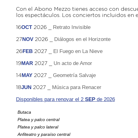
Con el Abono Mezzo tienes acceso con descue
los espectáculos. Los conciertos incluidos en e
OCT
Retrato Invisible
16
2026 _
NOV
Diálogos en el Horizonte
27
2026 _
FEB
El Fuego en La Nieve
26
2027 _
MAR
Un acto de Amor
19
2027 _
MAY
Geometría Salvaje
14
2027 _
JUN
Música para Renacer
18
2027 _
Disponibles para renovar el 2
SEP
de 2026
Butaca
Platea y palco
central
Platea y palco
lateral
Anfiteatro y paraíso
central