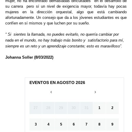
mujer, no ha encontrado demasiadas dificultades en el desarrollo de
su carrera pero sí un nivel de exigencia mayor, todavía hay pocas
mujeres en la dirección orquestal, algo que está cambiando
afortunadamente. Un consejo que da a los jóvenes estudiantes es que
confíen en sí mismos y que luchen por su sueño.
“ Si sientes la llamada, no puedes evitarlo, no querría cambiar por
nada en el mundo, no hay trabajo más bonito y satisfactorio para mí,
siempre es un reto y un aprendizaje constante; esto es maravilloso”.
Johanna Soller (8/03/2022)
EVENTOS EN AGOSTO 2026
27
28
29
30
31
1
2
3
4
5
6
7
8
9