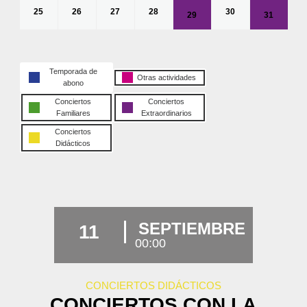
25
26
27
28
30
29
31
Temporada de
Otras actividades
abono
Conciertos
Conciertos
Familiares
Extraordinarios
Conciertos
Didácticos
SEPTIEMBRE
11
00:00
CONCIERTOS DIDÁCTICOS
CONCIERTOS CON LA