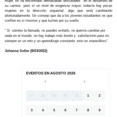
mujer, no ha encontrado demasiadas dificultades en el desarrollo de
su carrera pero sí un nivel de exigencia mayor, todavía hay pocas
mujeres en la dirección orquestal, algo que está cambiando
afortunadamente. Un consejo que da a los jóvenes estudiantes es que
confíen en sí mismos y que luchen por su sueño.
“ Si sientes la llamada, no puedes evitarlo, no querría cambiar por
nada en el mundo, no hay trabajo más bonito y satisfactorio para mí,
siempre es un reto y un aprendizaje constante; esto es maravilloso”.
Johanna Soller (8/03/2022)
EVENTOS EN AGOSTO 2026
27
28
29
30
31
1
2
3
4
5
6
7
8
9