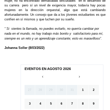
mujer, no ha encontrado demasiadas dificultades en el desarrollo de
su carrera pero sí un nivel de exigencia mayor, todavía hay pocas
mujeres en la dirección orquestal, algo que está cambiando
afortunadamente. Un consejo que da a los jóvenes estudiantes es que
confíen en sí mismos y que luchen por su sueño.
“ Si sientes la llamada, no puedes evitarlo, no querría cambiar por
nada en el mundo, no hay trabajo más bonito y satisfactorio para mí,
siempre es un reto y un aprendizaje constante; esto es maravilloso”.
Johanna Soller (8/03/2022)
EVENTOS EN AGOSTO 2026
27
28
29
30
31
1
2
3
4
5
6
7
8
9