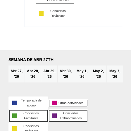
Extraordinarios
Conciertos
Didácticos
SEMANA DE ABR 27TH
Abr 27,
Abr 28,
Abr 29,
Abr 30,
May 1,
May 2,
May 3,
'26
'26
'26
'26
'26
'26
'26
Temporada de
Otras actividades
abono
Conciertos
Conciertos
Familiares
Extraordinarios
Conciertos