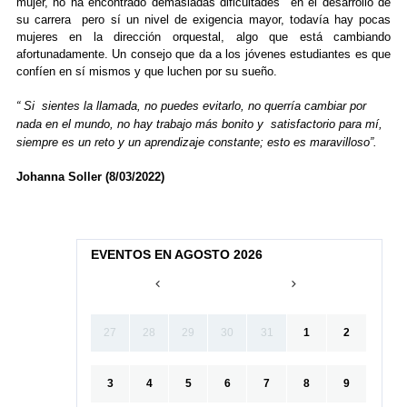
mujer, no ha encontrado demasiadas dificultades en el desarrollo de
su carrera pero sí un nivel de exigencia mayor, todavía hay pocas
mujeres en la dirección orquestal, algo que está cambiando
afortunadamente. Un consejo que da a los jóvenes estudiantes es que
confíen en sí mismos y que luchen por su sueño.
“ Si sientes la llamada, no puedes evitarlo, no querría cambiar por
nada en el mundo, no hay trabajo más bonito y satisfactorio para mí,
siempre es un reto y un aprendizaje constante; esto es maravilloso”.
Johanna Soller (8/03/2022)
EVENTOS EN AGOSTO 2026
27
28
29
30
31
1
2
3
4
5
6
7
8
9