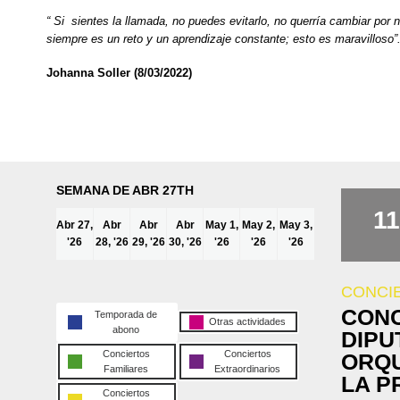
“ Si sientes la llamada, no puedes evitarlo, no querría cambiar por 
siempre es un reto y un aprendizaje constante; esto es maravilloso”
Johanna Soller (8/03/2022)
SEMANA DE ABR 27TH
11
Abr 27,
Abr
Abr
Abr
May 1,
May 2,
May 3,
'26
28, '26
29, '26
30, '26
'26
'26
'26
CONCI
CONC
Temporada de
Otras actividades
abono
DIPU
Conciertos
Conciertos
ORQU
Familiares
Extraordinarios
LA P
Conciertos