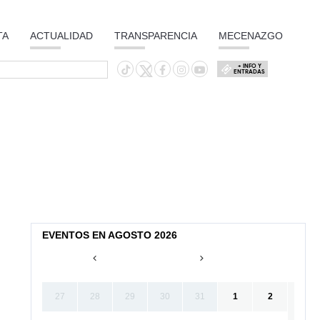
TA
ACTUALIDAD
TRANSPARENCIA
MECENAZGO
+ INFO Y
ENTRADAS
EVENTOS EN AGOSTO 2026
27
28
29
30
31
1
2