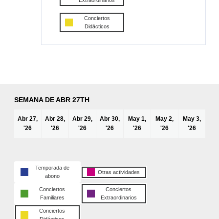
Extraordinarios
Conciertos
Didácticos
SEMANA DE ABR 27TH
Abr 27,
Abr 28,
Abr 29,
Abr 30,
May 1,
May 2,
May 3,
'26
'26
'26
'26
'26
'26
'26
Temporada de
Otras actividades
abono
Conciertos
Conciertos
Familiares
Extraordinarios
Conciertos