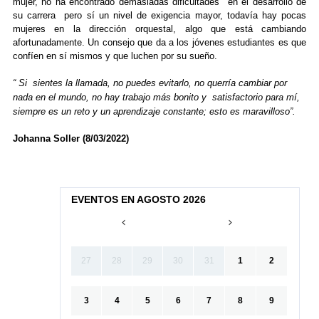
mujer, no ha encontrado demasiadas dificultades en el desarrollo de
su carrera pero sí un nivel de exigencia mayor, todavía hay pocas
mujeres en la dirección orquestal, algo que está cambiando
afortunadamente. Un consejo que da a los jóvenes estudiantes es que
confíen en sí mismos y que luchen por su sueño.
“ Si sientes la llamada, no puedes evitarlo, no querría cambiar por
nada en el mundo, no hay trabajo más bonito y satisfactorio para mí,
siempre es un reto y un aprendizaje constante; esto es maravilloso”.
Johanna Soller (8/03/2022)
EVENTOS EN AGOSTO 2026
27
28
29
30
31
1
2
3
4
5
6
7
8
9