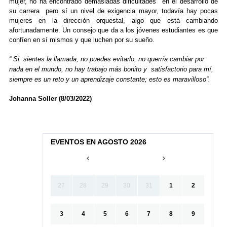
mujer, no ha encontrado demasiadas dificultades en el desarrollo de
su carrera pero sí un nivel de exigencia mayor, todavía hay pocas
mujeres en la dirección orquestal, algo que está cambiando
afortunadamente. Un consejo que da a los jóvenes estudiantes es que
confíen en sí mismos y que luchen por su sueño.
“ Si sientes la llamada, no puedes evitarlo, no querría cambiar por
nada en el mundo, no hay trabajo más bonito y satisfactorio para mí,
siempre es un reto y un aprendizaje constante; esto es maravilloso”.
Johanna Soller (8/03/2022)
EVENTOS EN AGOSTO 2026
27
28
29
30
31
1
2
3
4
5
6
7
8
9