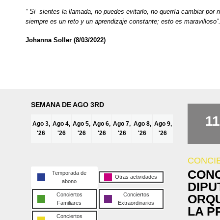
“ Si sientes la llamada, no puedes evitarlo, no querría cambiar por 
siempre es un reto y un aprendizaje constante; esto es maravilloso”
Johanna Soller (8/03/2022)
SEMANA DE AGO 3RD
11
Ago 3,
Ago 4,
Ago 5,
Ago 6,
Ago 7,
Ago 8,
Ago 9,
'26
'26
'26
'26
'26
'26
'26
CONCI
CONC
Temporada de
Otras actividades
abono
DIPU
Conciertos
Conciertos
ORQU
Familiares
Extraordinarios
LA P
Conciertos