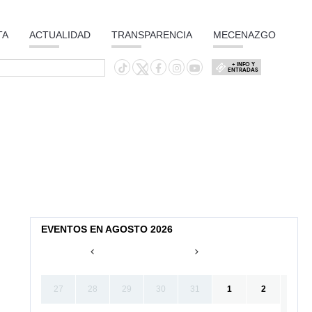
TA
ACTUALIDAD
TRANSPARENCIA
MECENAZGO
+ INFO Y
ENTRADAS
EVENTOS EN AGOSTO 2026
27
28
29
30
31
1
2