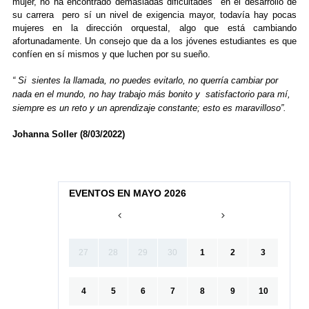
mujer, no ha encontrado demasiadas dificultades en el desarrollo de
su carrera pero sí un nivel de exigencia mayor, todavía hay pocas
mujeres en la dirección orquestal, algo que está cambiando
afortunadamente. Un consejo que da a los jóvenes estudiantes es que
confíen en sí mismos y que luchen por su sueño.
“ Si sientes la llamada, no puedes evitarlo, no querría cambiar por
nada en el mundo, no hay trabajo más bonito y satisfactorio para mí,
siempre es un reto y un aprendizaje constante; esto es maravilloso”.
Johanna Soller (8/03/2022)
EVENTOS EN MAYO 2026
27
28
29
30
1
2
3
4
5
6
7
8
9
10