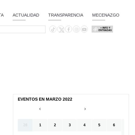
TA
ACTUALIDAD
TRANSPARENCIA
MECENAZGO
+ INFO Y
ENTRADAS
EVENTOS EN MARZO 2022
28
1
2
3
4
5
6