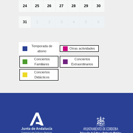
24
25
26
27
28
29
30
31
1
2
3
4
5
6
Temporada de
Otras actividades
abono
Conciertos
Conciertos
Familiares
Extraordinarios
Conciertos
Didácticos