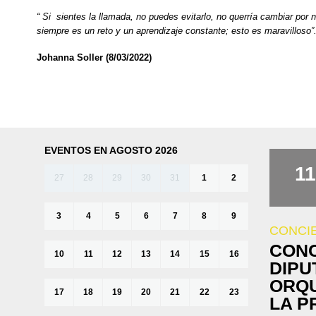
“ Si sientes la llamada, no puedes evitarlo, no querría cambiar por 
siempre es un reto y un aprendizaje constante; esto es maravilloso”
Johanna Soller (8/03/2022)
EVENTOS EN AGOSTO 2026
11
27
28
29
30
31
1
2
3
4
5
6
7
8
9
CONCI
CONC
10
11
12
13
14
15
16
DIPU
ORQU
17
18
19
20
21
22
23
LA P