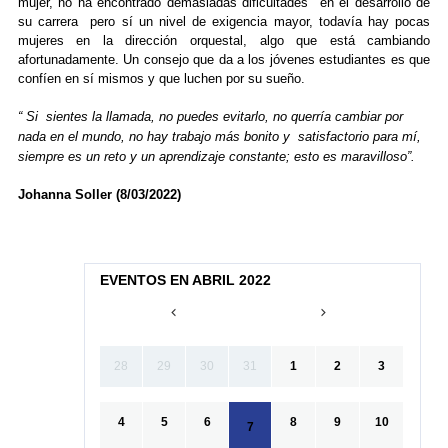
mujer, no ha encontrado demasiadas dificultades en el desarrollo de
su carrera pero sí un nivel de exigencia mayor, todavía hay pocas
mujeres en la dirección orquestal, algo que está cambiando
afortunadamente. Un consejo que da a los jóvenes estudiantes es que
confíen en sí mismos y que luchen por su sueño.
“ Si sientes la llamada, no puedes evitarlo, no querría cambiar por
nada en el mundo, no hay trabajo más bonito y satisfactorio para mí,
siempre es un reto y un aprendizaje constante; esto es maravilloso”.
Johanna Soller (8/03/2022)
EVENTOS EN ABRIL 2022
28
29
30
31
1
2
3
4
5
6
8
9
10
7