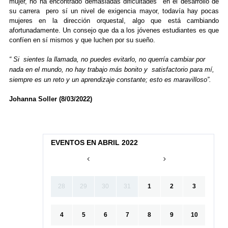
mujer, no ha encontrado demasiadas dificultades en el desarrollo de
su carrera pero sí un nivel de exigencia mayor, todavía hay pocas
mujeres en la dirección orquestal, algo que está cambiando
afortunadamente. Un consejo que da a los jóvenes estudiantes es que
confíen en sí mismos y que luchen por su sueño.
“ Si sientes la llamada, no puedes evitarlo, no querría cambiar por
nada en el mundo, no hay trabajo más bonito y satisfactorio para mí,
siempre es un reto y un aprendizaje constante; esto es maravilloso”.
Johanna Soller (8/03/2022)
EVENTOS EN ABRIL 2022
28
29
30
31
1
2
3
4
5
6
7
8
9
10