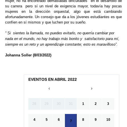
mujer, no ha encontrado demasiadas dificultades en el desarrollo de
su carrera pero sí un nivel de exigencia mayor, todavía hay pocas
mujeres en la dirección orquestal, algo que está cambiando
afortunadamente. Un consejo que da a los jóvenes estudiantes es que
confíen en sí mismos y que luchen por su sueño.
“ Si sientes la llamada, no puedes evitarlo, no querría cambiar por
nada en el mundo, no hay trabajo más bonito y satisfactorio para mí,
siempre es un reto y un aprendizaje constante; esto es maravilloso”.
Johanna Soller (8/03/2022)
EVENTOS EN ABRIL 2022
28
29
30
31
1
2
3
4
5
6
8
9
10
7