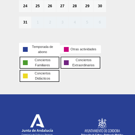
24
25
26
27
28
29
30
31
1
2
3
4
5
6
Temporada de
Otras actividades
abono
Conciertos
Conciertos
Familiares
Extraordinarios
Conciertos
Didácticos