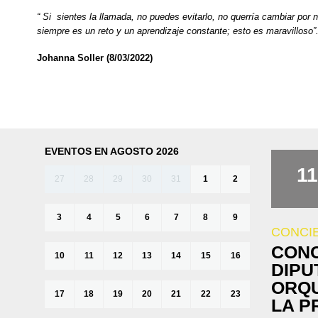
“ Si sientes la llamada, no puedes evitarlo, no querría cambiar por 
siempre es un reto y un aprendizaje constante; esto es maravilloso”
Johanna Soller (8/03/2022)
EVENTOS EN AGOSTO 2026
11
27
28
29
30
31
1
2
3
4
5
6
7
8
9
CONCI
CONC
10
11
12
13
14
15
16
DIPU
ORQU
17
18
19
20
21
22
23
LA P