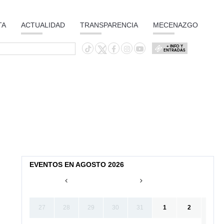
TA
ACTUALIDAD
TRANSPARENCIA
MECENAZGO
+ INFO Y
ENTRADAS
EVENTOS EN AGOSTO 2026
27
28
29
30
31
1
2