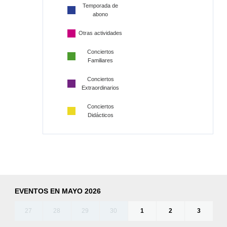
Temporada de
abono
Otras actividades
Conciertos
Familiares
Conciertos
Extraordinarios
Conciertos
Didácticos
EVENTOS EN MAYO 2026
27
28
29
30
1
2
3