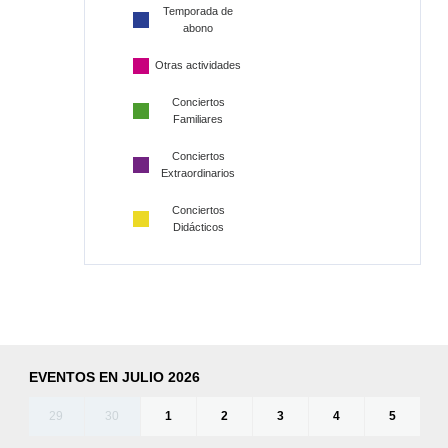
Temporada de
abono
Otras actividades
Conciertos
Familiares
Conciertos
Extraordinarios
Conciertos
Didácticos
EVENTOS EN JULIO 2026
29
30
1
2
3
4
5