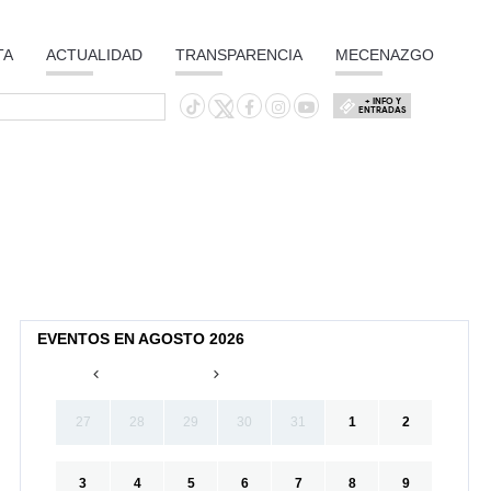
TA
ACTUALIDAD
TRANSPARENCIA
MECENAZGO
+ INFO Y
ENTRADAS
EVENTOS EN AGOSTO 2026
27
28
29
30
31
1
2
3
4
5
6
7
8
9