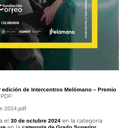
ª edición de
Intercentros Melómano – Premio
 PDF:
ón 2024.pdf
30 de octubre 2024
a el
en la categoría
re
categoría de Grado Superior
en la
.