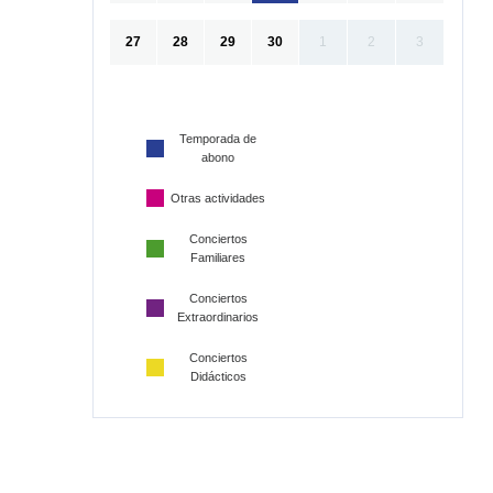
27
28
29
30
1
2
3
Temporada de
abono
Otras actividades
Conciertos
Familiares
Conciertos
Extraordinarios
Conciertos
Didácticos