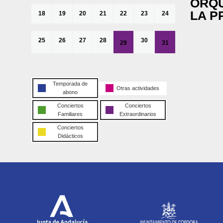
ORQU
LA P
18
19
20
21
22
23
24
25
26
27
28
30
29
31
Temporada de
Otras actividades
abono
Conciertos
Conciertos
Familiares
Extraordinarios
Conciertos
Didácticos