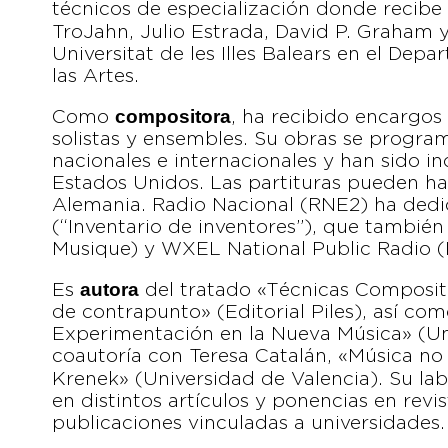
técnicos de especialización donde recib
TroJahn, Julio Estrada, David P. Graham 
Universitat de les Illes Balears en el Dep
las Artes.
compositora
Como
, ha recibido encargos
solistas y ensembles. Su obras se program
nacionales e internacionales y han sido i
Estados Unidos. Las partituras pueden hal
Alemania. Radio Nacional (RNE2) ha ded
(“Inventario de inventores”), que también
Musique) y WXEL National Public Radio (
autora
Es
del tratado «Técnicas Compositi
de contrapunto» (Editorial Piles), así com
Experimentación en la Nueva Música» (U
coautoría con Teresa Catalán, «Música no T
Krenek» (Universidad de Valencia). Su la
en distintos artículos y ponencias en revi
publicaciones vinculadas a universidades.