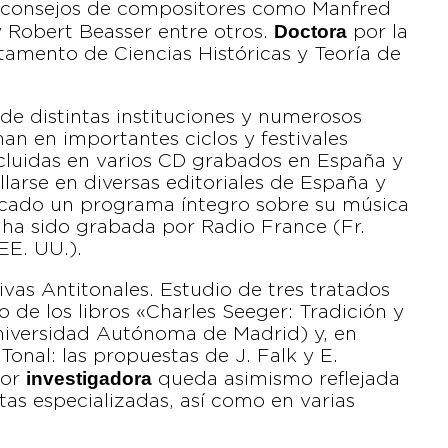
e consejos de compositores como Manfred
Doctora
y Robert Beasser entre otros.
por la
artamento de Ciencias Históricas y Teoría de
 de distintas instituciones y numerosos
an en importantes ciclos y festivales
ncluidas en varios CD grabados en España y
larse en diversas editoriales de España y
icado un programa íntegro sobre su música
 ha sido grabada por Radio France (Fr.
EE. UU.).
vas Antitonales. Estudio de tres tratados
o de los libros «Charles Seeger: Tradición y
niversidad Autónoma de Madrid) y, en
onal: las propuestas de J. Falk y E.
investigadora
bor
queda asimismo reflejada
stas especializadas, así como en varias