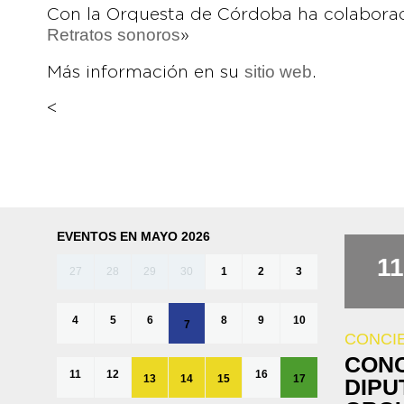
Con la Orquesta de Córdoba ha colaborad
Retratos sonoros
»
sitio web
Más información en su
.
<
EVENTOS EN MAYO 2026
11
27
28
29
30
1
2
3
4
5
6
8
9
10
7
CONCI
CONC
11
12
16
13
14
15
17
DIPU