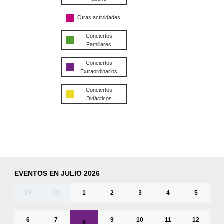
Otras actividades
Conciertos
Familiares
Conciertos
Extraordinarios
Conciertos
Didácticos
EVENTOS EN JULIO 2026
29
30
1
2
3
4
5
6
7
9
10
11
12
8