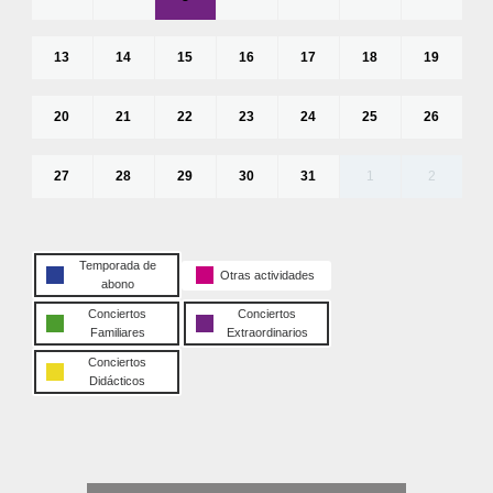
13
14
15
16
17
18
19
20
21
22
23
24
25
26
27
28
29
30
31
1
2
Temporada de
Otras actividades
abono
Conciertos
Conciertos
Familiares
Extraordinarios
Conciertos
Didácticos