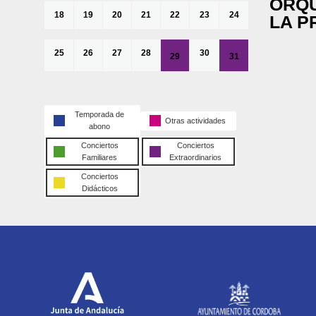
ORQU
18
19
20
21
22
23
24
LA P
25
26
27
28
30
29
31
Temporada de
Otras actividades
abono
Conciertos
Conciertos
Familiares
Extraordinarios
Conciertos
Didácticos