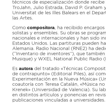
técnicos de especialización donde recib
TroJahn, Julio Estrada, David P. Graham 
Universitat de les Illes Balears en el Dep
las Artes.
compositora
Como
, ha recibido encargos
solistas y ensembles. Su obras se program
nacionales e internacionales y han sido i
Estados Unidos. Las partituras pueden hal
Alemania. Radio Nacional (RNE2) ha ded
(“Inventario de inventores”), que también
Musique) y WXEL National Public Radio (
autora
Es
del tratado «Técnicas Compositi
de contrapunto» (Editorial Piles), así com
Experimentación en la Nueva Música» (U
coautoría con Teresa Catalán, «Música no T
Krenek» (Universidad de Valencia). Su la
en distintos artículos y ponencias en revi
publicaciones vinculadas a universidades.