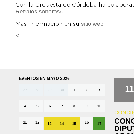
Con la Orquesta de Córdoba ha colaborad
Retratos sonoros
»
sitio web
Más información en su
.
<
EVENTOS EN MAYO 2026
11
27
28
29
30
1
2
3
4
5
6
7
8
9
10
CONCI
CONC
11
12
16
13
14
15
17
DIPU