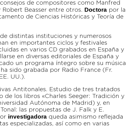
e consejos de compositores como Manfred
Doctora
y Robert Beasser entre otros.
por la
artamento de Ciencias Históricas y Teoría de
 de distintas instituciones y numerosos
an en importantes ciclos y festivales
ncluidas en varios CD grabados en España y
larse en diversas editoriales de España y
icado un programa íntegro sobre su música
 ha sido grabada por Radio France (Fr.
EE. UU.).
vas Antitonales. Estudio de tres tratados
o de los libros «Charles Seeger: Tradición y
niversidad Autónoma de Madrid) y, en
onal: las propuestas de J. Falk y E.
investigadora
bor
queda asimismo reflejada
stas especializadas, así como en varias