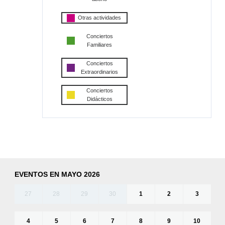
Otras actividades
Conciertos
Familiares
Conciertos
Extraordinarios
Conciertos
Didácticos
EVENTOS EN MAYO 2026
27
28
29
30
1
2
3
4
5
6
7
8
9
10