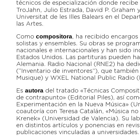
técnicos de especialización donde recib
TroJahn, Julio Estrada, David P. Graham 
Universitat de les Illes Balears en el Dep
las Artes.
compositora
Como
, ha recibido encargos
solistas y ensembles. Su obras se program
nacionales e internacionales y han sido i
Estados Unidos. Las partituras pueden hal
Alemania. Radio Nacional (RNE2) ha ded
(“Inventario de inventores”), que también
Musique) y WXEL National Public Radio (
autora
Es
del tratado «Técnicas Compositi
de contrapunto» (Editorial Piles), así com
Experimentación en la Nueva Música» (U
coautoría con Teresa Catalán, «Música no T
Krenek» (Universidad de Valencia). Su la
en distintos artículos y ponencias en revi
publicaciones vinculadas a universidades.