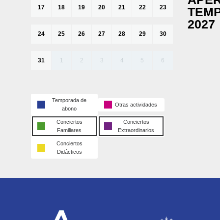
17
18
19
20
21
22
23
TEMP
2027
24
25
26
27
28
29
30
31
1
2
3
4
5
6
Temporada de
Otras actividades
abono
Conciertos
Conciertos
Familiares
Extraordinarios
Conciertos
Didácticos