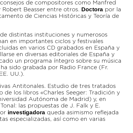
e consejos de compositores como Manfred
Doctora
y Robert Beasser entre otros.
por la
artamento de Ciencias Históricas y Teoría de
 de distintas instituciones y numerosos
an en importantes ciclos y festivales
ncluidas en varios CD grabados en España y
larse en diversas editoriales de España y
icado un programa íntegro sobre su música
 ha sido grabada por Radio France (Fr.
EE. UU.).
vas Antitonales. Estudio de tres tratados
o de los libros «Charles Seeger: Tradición y
niversidad Autónoma de Madrid) y, en
onal: las propuestas de J. Falk y E.
investigadora
bor
queda asimismo reflejada
stas especializadas, así como en varias