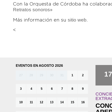
Con la Orquesta de Córdoba ha colaborad
Retratos sonoros
»
sitio web
Más información en su
.
<
EVENTOS EN AGOSTO 2026
1
27
28
29
30
31
1
2
3
4
5
6
7
8
9
CONCI
EXTRA
10
11
12
13
14
15
16
CONC
APE