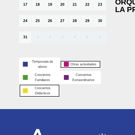
ORQU
17
18
19
20
21
22
23
LA P
24
25
26
27
28
29
30
31
1
2
3
4
5
6
Temporada de
Otras actividades
abono
Conciertos
Conciertos
Familiares
Extraordinarios
Conciertos
Didácticos