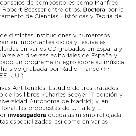
e consejos de compositores como Manfred
Doctora
y Robert Beasser entre otros.
por la
artamento de Ciencias Históricas y Teoría de
 de distintas instituciones y numerosos
an en importantes ciclos y festivales
ncluidas en varios CD grabados en España y
larse en diversas editoriales de España y
icado un programa íntegro sobre su música
 ha sido grabada por Radio France (Fr.
EE. UU.).
vas Antitonales. Estudio de tres tratados
o de los libros «Charles Seeger: Tradición y
niversidad Autónoma de Madrid) y, en
onal: las propuestas de J. Falk y E.
investigadora
bor
queda asimismo reflejada
stas especializadas, así como en varias