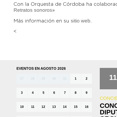
Con la Orquesta de Córdoba ha colaborad
Retratos sonoros
»
sitio web
Más información en su
.
<
EVENTOS EN AGOSTO 2026
11
27
28
29
30
31
1
2
3
4
5
6
7
8
9
CONCI
CONC
10
11
12
13
14
15
16
DIPU