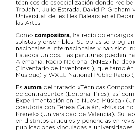
técnicos de especialización donde recib
TroJahn, Julio Estrada, David P. Graham 
Universitat de les Illes Balears en el Dep
las Artes.
compositora
Como
, ha recibido encargos
solistas y ensembles. Su obras se program
nacionales e internacionales y han sido i
Estados Unidos. Las partituras pueden hal
Alemania. Radio Nacional (RNE2) ha ded
(“Inventario de inventores”), que también
Musique) y WXEL National Public Radio (
autora
Es
del tratado «Técnicas Compositi
de contrapunto» (Editorial Piles), así com
Experimentación en la Nueva Música» (U
coautoría con Teresa Catalán, «Música no T
Krenek» (Universidad de Valencia). Su la
en distintos artículos y ponencias en revi
publicaciones vinculadas a universidades.