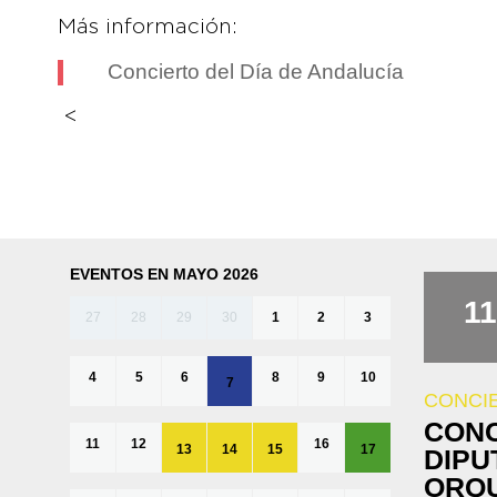
Más información:
Concierto del Día de Andalucía
<
EVENTOS EN MAYO 2026
11
27
28
29
30
1
2
3
4
5
6
8
9
10
7
CONCI
CONC
11
12
16
13
14
15
17
DIPU
ORQU