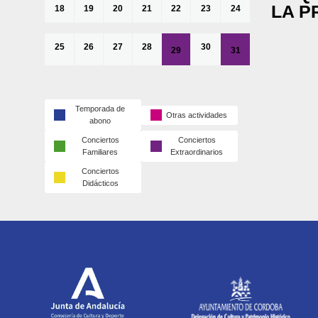
LA P
18
19
20
21
22
23
24
25
26
27
28
30
29
31
Temporada de
Otras actividades
abono
Conciertos
Conciertos
Familiares
Extraordinarios
Conciertos
Didácticos