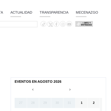
TA
ACTUALIDAD
TRANSPARENCIA
MECENAZGO
+ INFO Y
ENTRADAS
EVENTOS EN AGOSTO 2026
27
28
29
30
31
1
2