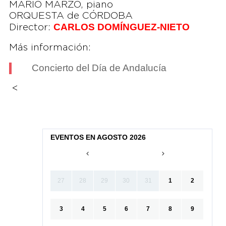
MARIO MARZO, piano
ORQUESTA de CÓRDOBA
CARLOS DOMÍNGUEZ-NIETO
Director:
Más información:
Concierto del Día de Andalucía
<
EVENTOS EN AGOSTO 2026
27
28
29
30
31
1
2
3
4
5
6
7
8
9