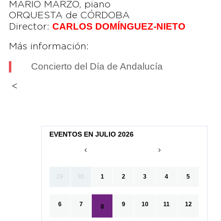
MARIO MARZO, piano
ORQUESTA de CÓRDOBA
CARLOS DOMÍNGUEZ-NIETO
Director:
Más información:
Concierto del Día de Andalucía
<
EVENTOS EN JULIO 2026
29
30
1
2
3
4
5
6
7
9
10
11
12
8