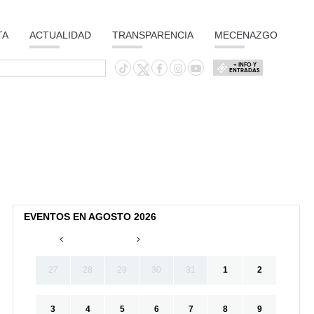
TA
ACTUALIDAD
TRANSPARENCIA
MECENAZGO
+ INFO Y
ENTRADAS
EVENTOS EN AGOSTO 2026
27
28
29
30
31
1
2
3
4
5
6
7
8
9