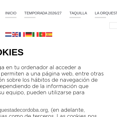
INICIO
TEMPORADA 2026/27
TAQUILLA
LA ORQUES
KIES
ga en tu ordenador al acceder a
 permiten a una página web, entre otras
ón sobre los hábitos de navegación de
dependiendo de la información que
su equipo, pueden utilizarse para
questadecordoba.org
, (en adelante,
ias como de terceros. Las cookies nos