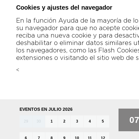
Cookies y ajustes del navegador
En la función Ayuda de la mayoría de l
su navegador para que no acepte cookie
reciba una nueva cookie y para desact
deshabilitar o eliminar datos similares u
los navegadores, como las Flash Cookie
extensiones o visitando el sitio web de s
<
EVENTOS EN JULIO 2026
0
29
30
1
2
3
4
5
6
7
8
9
10
11
12