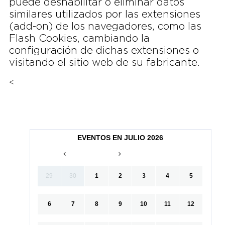
puede deshabilitar o eliminar datos
similares utilizados por las extensiones
(add-on) de los navegadores, como las
Flash Cookies, cambiando la
configuración de dichas extensiones o
visitando el sitio web de su fabricante.
<
EVENTOS EN JULIO 2026
29
30
1
2
3
4
5
6
7
8
9
10
11
12