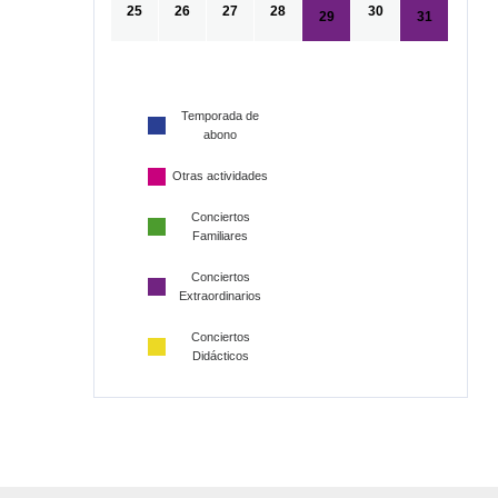
25
26
27
28
30
29
31
Temporada de
abono
Otras actividades
Conciertos
Familiares
Conciertos
Extraordinarios
Conciertos
Didácticos