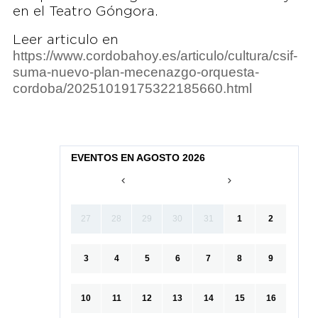
en el Teatro Góngora.
Leer articulo en
https://www.cordobahoy.es/articulo/cultura/csif-
suma-nuevo-plan-mecenazgo-orquesta-
cordoba/20251019175322185660.html
EVENTOS EN AGOSTO 2026
27
28
29
30
31
1
2
3
4
5
6
7
8
9
10
11
12
13
14
15
16