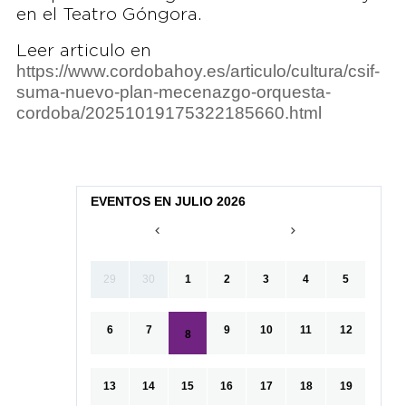
en el Teatro Góngora.
Leer articulo en
https://www.cordobahoy.es/articulo/cultura/csif-
suma-nuevo-plan-mecenazgo-orquesta-
cordoba/20251019175322185660.html
EVENTOS EN JULIO 2026
29
30
1
2
3
4
5
6
7
9
10
11
12
8
13
14
15
16
17
18
19