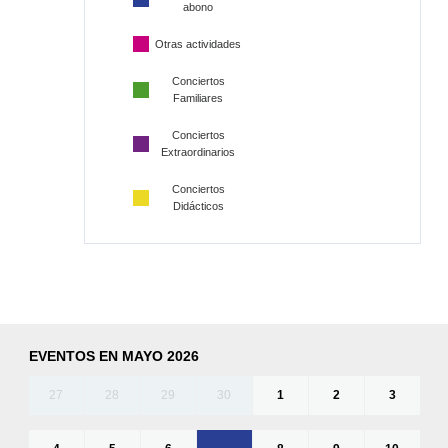
abono
Otras actividades
Conciertos
Familiares
Conciertos
Extraordinarios
Conciertos
Didácticos
EVENTOS EN MAYO 2026
27
28
29
30
1
2
3