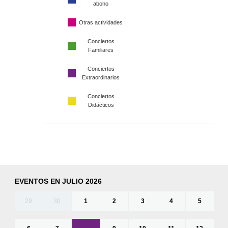
abono
Otras actividades
Conciertos
Familiares
Conciertos
Extraordinarios
Conciertos
Didácticos
EVENTOS EN JULIO 2026
29
30
1
2
3
4
5