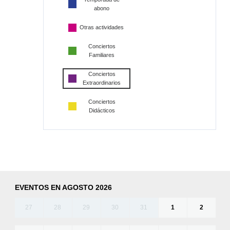
abono
Otras actividades
Conciertos
Familiares
Conciertos
Extraordinarios
Conciertos
Didácticos
EVENTOS EN AGOSTO 2026
27
28
29
30
31
1
2