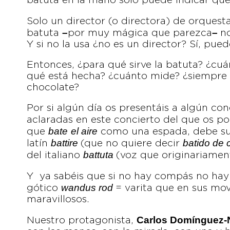
batuta en la mano solo puede indicar que
Solo un director (o directora) de orquest
–
–
batuta
por muy mágica que parezca
n
Y si no la usa ¿no es un director? Sí, pued
Entonces, ¿para qué sirve la batuta? ¿cuá
qué está hecha? ¿cuánto mide? ¿siempre 
chocolate?
Por si algún día os presentáis a algún con
aclaradas en este concierto del que os 
bate
el aire
que
como una espada, debe su 
battire
batido de 
latín
(que no quiere decir
battuta
del italiano
(voz que originariament
Y ya sabéis que si no hay compás no hay 
wandus rod
gótico
= varita que en sus mo
maravillosos.
Carlos Domínguez-
Nuestro protagonista,