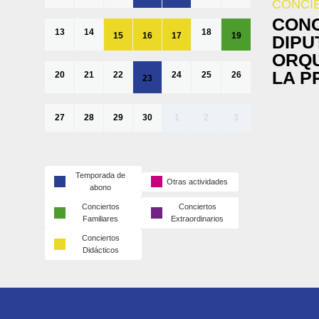
CONCI
CONC
13
14
18
15
16
17
19
DIPU
ORQU
LA P
20
21
22
24
25
26
23
27
28
29
30
1
2
3
Temporada de
Otras actividades
abono
Conciertos
Conciertos
Familiares
Extraordinarios
Conciertos
Didácticos