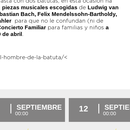
asta con dos batutas, en esta ocasión ha
piezas musicales escogidas
Ludwig van
s
de
bastian Bach, Felix Mendelssohn-Bartholdy,
ahler
para que no le confundan (ni de
oncierto Familiar
a
para familias y niños
 de abril
.
l-hombre-de-la-batuta/<
SEPTIEMBRE
SEPTI
12
00:00
00:00