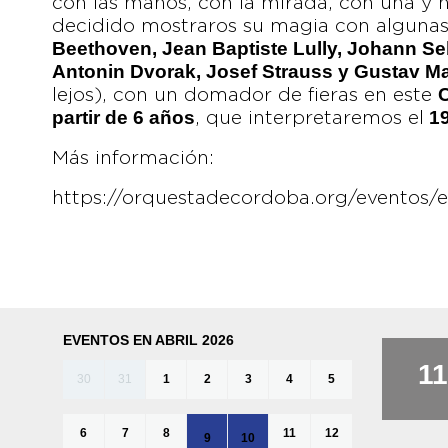
con las manos, con la mirada, con una y h
decidido mostraros su magia con alguna
Beethoven, Jean Baptiste Lully, Johann Se
Antonin Dvorak, Josef Strauss y Gustav M
C
lejos), con un domador de fieras en este
partir de 6 años
19
, que interpretaremos el
Más información:
https://orquestadecordoba.org/eventos/e
EVENTOS EN ABRIL 2026
11
30
31
1
2
3
4
5
6
7
8
11
12
9
10