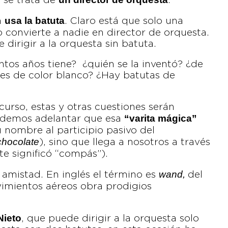
 se trata de
.
usa la batuta
a
. Claro está que solo una
o convierte a nadie en director de orquesta.
e dirigir a la orquesta sin batuta.
ntos años tiene? ¿quién se la inventó? ¿de
es de color blanco? ¿Hay batutas de
curso, estas y otras cuestiones serán
“varita mágica”
podemos adelantar que esa
nombre al participio pasivo del
chocolate
), sino que llega a nosotros a través
e significó “compás”).
wand,
amistad. En inglés el término es
del
vimientos aéreos obra prodigios
Nieto
, que puede dirigir a la orquesta solo