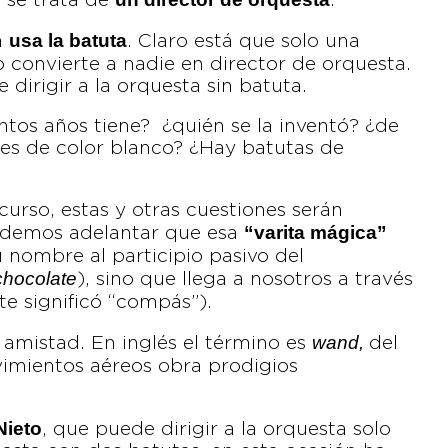
 se trata de
.
usa la batuta
a
. Claro está que solo una
o convierte a nadie en director de orquesta.
e dirigir a la orquesta sin batuta.
ntos años tiene? ¿quién se la inventó? ¿de
es de color blanco? ¿Hay batutas de
curso, estas y otras cuestiones serán
“varita mágica”
podemos adelantar que esa
nombre al participio pasivo del
chocolate
), sino que llega a nosotros a través
e significó “compás”).
wand,
amistad. En inglés el término es
del
vimientos aéreos obra prodigios
Nieto
, que puede dirigir a la orquesta solo