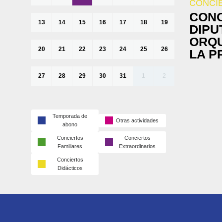
CONCI
CONC
13
14
15
16
17
18
19
DIPU
ORQU
20
21
22
23
24
25
26
LA P
27
28
29
30
31
1
2
Temporada de
Otras actividades
abono
Conciertos
Conciertos
Familiares
Extraordinarios
Conciertos
Didácticos