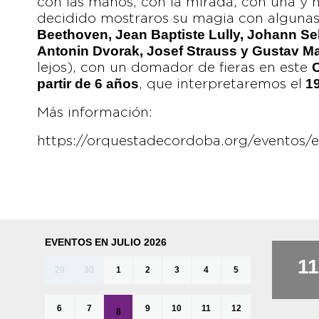
con las manos, con la mirada, con una y h
decidido mostraros su magia con alguna
Beethoven, Jean Baptiste Lully, Johann Se
Antonin Dvorak, Josef Strauss y Gustav M
C
lejos), con un domador de fieras en este
partir de 6 años
19
, que interpretaremos el
Más información:
https://orquestadecordoba.org/eventos/e
EVENTOS EN JULIO 2026
11
29
30
1
2
3
4
5
6
7
9
10
11
12
8