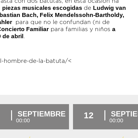
asta con dos batutas, en esta ocasión ha
piezas musicales escogidas
Ludwig van
s
de
bastian Bach, Felix Mendelssohn-Bartholdy,
ahler
para que no le confundan (ni de
oncierto Familiar
a
para familias y niños
 de abril
.
l-hombre-de-la-batuta/<
SEPTIEMBRE
SEPTI
12
00:00
00:00