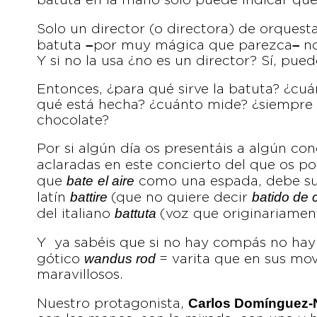
batuta en la mano solo puede indicar que
Solo un director (o directora) de orquest
–
–
batuta
por muy mágica que parezca
n
Y si no la usa ¿no es un director? Sí, pued
Entonces, ¿para qué sirve la batuta? ¿cuá
qué está hecha? ¿cuánto mide? ¿siempre 
chocolate?
Por si algún día os presentáis a algún con
aclaradas en este concierto del que os 
bate
el aire
que
como una espada, debe su 
battire
batido de 
latín
(que no quiere decir
battuta
del italiano
(voz que originariament
Y ya sabéis que si no hay compás no hay 
wandus rod
gótico
= varita que en sus mo
maravillosos.
Carlos Domínguez-
Nuestro protagonista,