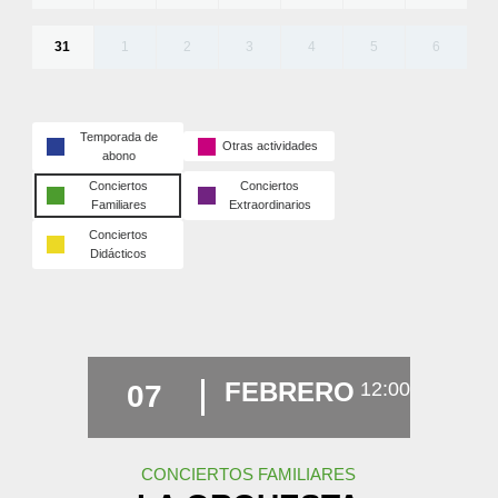
31
1
2
3
4
5
6
Temporada de
Otras actividades
abono
Conciertos
Conciertos
Familiares
Extraordinarios
Conciertos
Didácticos
FEBRERO
12:00
07
CONCIERTOS FAMILIARES