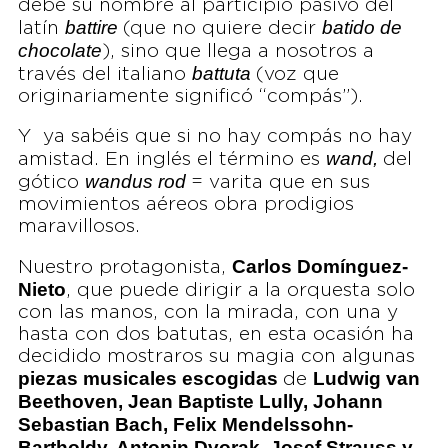
debe su nombre al participio pasivo del
battire
batido de
latín
(que no quiere decir
chocolate
), sino que llega a nosotros a
battuta
través del italiano
(voz que
originariamente significó “compás”).
Y ya sabéis que si no hay compás no hay
wand,
amistad. En inglés el término es
del
wandus rod
gótico
= varita que en sus
movimientos aéreos obra prodigios
maravillosos.
Carlos Domínguez-
Nuestro protagonista,
Nieto
, que puede dirigir a la orquesta solo
con las manos, con la mirada, con una y
hasta con dos batutas, en esta ocasión ha
decidido mostraros su magia con algunas
piezas musicales escogidas
Ludwig van
de
Beethoven, Jean Baptiste Lully, Johann
Sebastian Bach, Felix Mendelssohn-
Bartholdy, Antonin Dvorak, Josef Strauss y