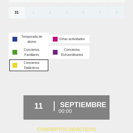
31
1
2
3
4
5
6
Temporada de
Otras actividades
abono
Conciertos
Conciertos
Familiares
Extraordinarios
Conciertos
Didácticos
SEPTIEMBRE
11
00:00
CONCIERTOS DIDÁCTICOS