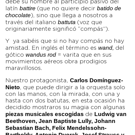
debe su nombre al participio pasivo del
battire
batido de
latín
(que no quiere decir
chocolate
), sino que llega a nosotros a
battuta
través del italiano
(voz que
originariamente significó “compás”).
Y ya sabéis que si no hay compás no hay
wand,
amistad. En inglés el término es
del
wandus rod
gótico
= varita que en sus
movimientos aéreos obra prodigios
maravillosos.
Carlos Domínguez-
Nuestro protagonista,
Nieto
, que puede dirigir a la orquesta solo
con las manos, con la mirada, con una y
hasta con dos batutas, en esta ocasión ha
decidido mostraros su magia con algunas
piezas musicales escogidas
Ludwig van
de
Beethoven, Jean Baptiste Lully, Johann
Sebastian Bach, Felix Mendelssohn-
Bartholdy, Antonin Dvorak, Josef Strauss y