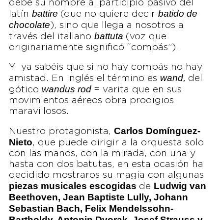
debe su nombre al participio pasivo del
battire
batido de
latín
(que no quiere decir
chocolate
), sino que llega a nosotros a
battuta
través del italiano
(voz que
originariamente significó “compás”).
Y ya sabéis que si no hay compás no hay
wand,
amistad. En inglés el término es
del
wandus rod
gótico
= varita que en sus
movimientos aéreos obra prodigios
maravillosos.
Carlos Domínguez-
Nuestro protagonista,
Nieto
, que puede dirigir a la orquesta solo
con las manos, con la mirada, con una y
hasta con dos batutas, en esta ocasión ha
decidido mostraros su magia con algunas
piezas musicales escogidas
Ludwig van
de
Beethoven, Jean Baptiste Lully, Johann
Sebastian Bach, Felix Mendelssohn-
Bartholdy, Antonin Dvorak, Josef Strauss y