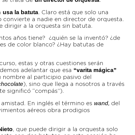
 se trata de
.
usa la batuta
a
. Claro está que solo una
o convierte a nadie en director de orquesta.
e dirigir a la orquesta sin batuta.
ntos años tiene? ¿quién se la inventó? ¿de
es de color blanco? ¿Hay batutas de
curso, estas y otras cuestiones serán
“varita mágica”
podemos adelantar que esa
nombre al participio pasivo del
chocolate
), sino que llega a nosotros a través
e significó “compás”).
wand,
amistad. En inglés el término es
del
vimientos aéreos obra prodigios
Nieto
, que puede dirigir a la orquesta solo