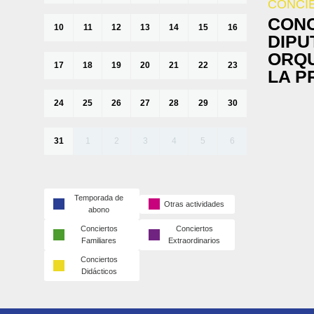
CONCI
CONC
10
11
12
13
14
15
16
DIPU
ORQU
17
18
19
20
21
22
23
LA P
24
25
26
27
28
29
30
31
1
2
3
4
5
6
Temporada de
Otras actividades
abono
Conciertos
Conciertos
Familiares
Extraordinarios
Conciertos
Didácticos