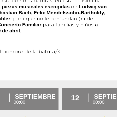
asta con dos batutas, en esta ocasión ha
piezas musicales escogidas
Ludwig van
s
de
bastian Bach, Felix Mendelssohn-Bartholdy,
ahler
para que no le confundan (ni de
oncierto Familiar
a
para familias y niños
 de abril
.
l-hombre-de-la-batuta/<
SEPTIEMBRE
SEPTI
12
00:00
00:00