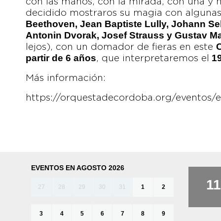
con las manos, con la mirada, con una y h
decidido mostraros su magia con alguna
Beethoven, Jean Baptiste Lully, Johann Se
Antonin Dvorak, Josef Strauss y Gustav M
C
lejos), con un domador de fieras en este
partir de 6 años
19
, que interpretaremos el
Más información:
https://orquestadecordoba.org/eventos/e
EVENTOS EN AGOSTO 2026
11
27
28
29
30
31
1
2
3
4
5
6
7
8
9