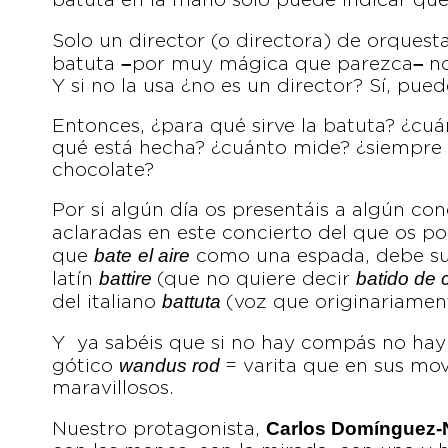
batuta en la mano solo puede indicar que
Solo un director (o directora) de orquest
–
–
batuta
por muy mágica que parezca
n
Y si no la usa ¿no es un director? Sí, pued
Entonces, ¿para qué sirve la batuta? ¿cuá
qué está hecha? ¿cuánto mide? ¿siempre 
chocolate?
Por si algún día os presentáis a algún con
aclaradas en este concierto del que os 
bate
el aire
que
como una espada, debe su 
battire
batido de 
latín
(que no quiere decir
battuta
del italiano
(voz que originariament
Y ya sabéis que si no hay compás no hay 
wandus rod
gótico
= varita que en sus mo
maravillosos.
Carlos Domínguez-
Nuestro protagonista,