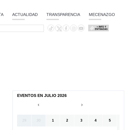
TA
ACTUALIDAD
TRANSPARENCIA
MECENAZGO
+ INFO Y
ENTRADAS
EVENTOS EN JULIO 2026
29
30
1
2
3
4
5