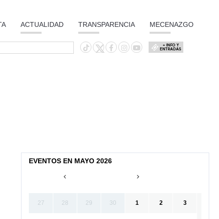
TA
ACTUALIDAD
TRANSPARENCIA
MECENAZGO
+ INFO Y
ENTRADAS
EVENTOS EN MAYO 2026
27
28
29
30
1
2
3