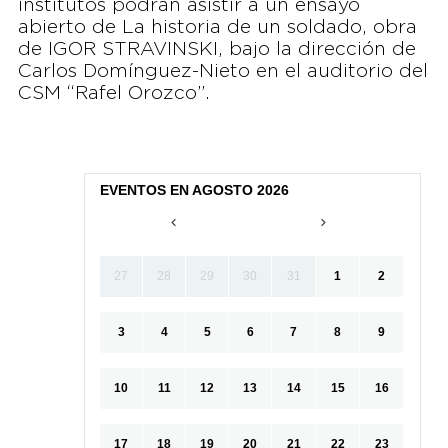
institutos podrán asistir a un ensayo
abierto de La historia de un soldado, obra
de IGOR STRAVINSKI, bajo la dirección de
Carlos Domínguez-Nieto en el auditorio del
CSM “Rafel Orozco”.
EVENTOS EN AGOSTO 2026
27
28
29
30
31
1
2
3
4
5
6
7
8
9
10
11
12
13
14
15
16
17
18
19
20
21
22
23