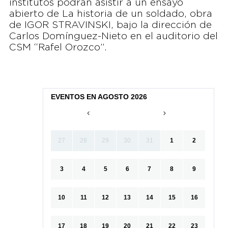
institutos podrán asistir a un ensayo
abierto de La historia de un soldado, obra
de IGOR STRAVINSKI, bajo la dirección de
Carlos Domínguez-Nieto en el auditorio del
CSM “Rafel Orozco”.
EVENTOS EN AGOSTO 2026
27
28
29
30
31
1
2
3
4
5
6
7
8
9
10
11
12
13
14
15
16
17
18
19
20
21
22
23