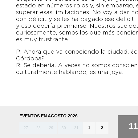
estado en números rojos y, sin embargo,
superar esas limitaciones. No voy a dar 
con déficit y se les ha pagado ese déficit
y eso debería premiarse. Nuestros sueldos
curiosamente, somos los que más conciert
es muy frustrante.
P: Ahora que va conociendo la ciudad, ¿cr
Córdoba?
R: Se debería. A veces no somos conscie
culturalmente hablando, es una joya.
EVENTOS EN AGOSTO 2026
11
27
28
29
30
31
1
2