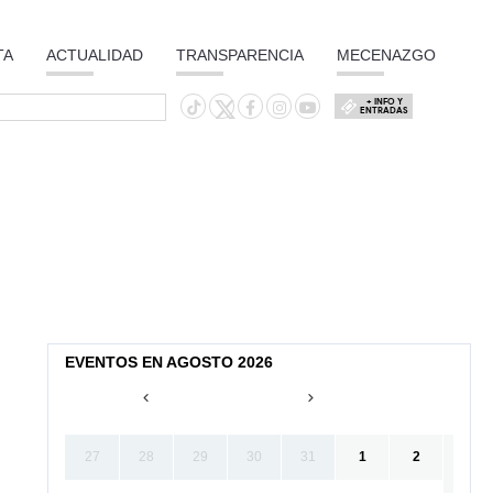
TA
ACTUALIDAD
TRANSPARENCIA
MECENAZGO
+ INFO Y
ENTRADAS
EVENTOS EN AGOSTO 2026
27
28
29
30
31
1
2