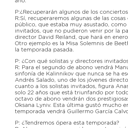
año.
P:¿Recuperarán algunos de los conciert
R:Sí, recuperaremos algunas de las cosas
público, que estaba muy asustado, como p
invitados, que no pudieron venir por la p
director David Reiland, que hará en ener
Otro ejemplo es la Misa Solemnis de Beet
la temporada pasada.
P: ¿Con qué solistas y directores invitad
R: Para el segundo de abono vendrá Manue
sinfonía de Kalinnikov que nunca se ha 
Andrés Salado, uno de los jóvenes direc
cuanto a los solistas invitados, figura An
solo 22 años que está triunfando por tod
octavo de abono vendrán dos prestigiosas 
Oksana Lyniv. Esta última gustó mucho en 
temporada vendrá Guillermo García Calvo
P: ¿Tendremos ópera esta temporada?