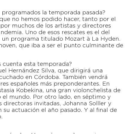
os programados la temporada pasada?
 que no hemos podido hacer, tanto por el
or muchos de los artistas y directores
andemia. Uno de esos rescates es el del
o un programa titulado Mozart à La Hyden.
hoven, que iba a ser el punto culminante de
os cuenta esta temporada?
l Hernández Silva, que dirigirá una
escuchado en Córdoba. También vendrá
tores españoles más preponderantes. En
astasia Kobekina, una gran violonchelista de
o el mundo. Por otro lado, en séptimo y
directoras invitadas, Johanna Solller y
su actuación el año pasado. Y al final de
.