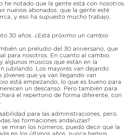
o he notado que la gente está con nosotros.
r nuevos abonados, que la gente esté
rca, y eso ha supuesto mucho trabajo,
nto 30 años. ¿Está próximo un cambio
ién un preludio del 30 aniversario, que
ial para nosotros. En cuanto al cambio
 algunos músicos que están en la
n jubilando. Los mayores van dejando
os jóvenes que ya van llegando van
bio está empezando, lo que es bueno para
 merecen un descanso. Pero también para
chará el repertorio de forma diferente, con
.
abilidad para las administraciones, pero,
odas las formaciones andaluzas?
Si se miran los números, puedo decir que la
ada en los últimos años, nunca hemos