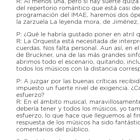
R: Al menos una, pero si hay suerte quiz
del repertorio romántico que está casi d
programación del IMAE, haremos dos ópe
la zarzuela La leyenda mora, de Jiménez,
P: ¿Qué le habría gustado poner en atril 
R: La Orquesta está necesitada de interpr
cuerdas. Nos falta personal. Aun así, en 
de Bruckner, una de las más grandes sinfo
abrimos todo el escenario, quitando, incl
todos los músicos con la distancia corres
P: A juzgar por las buenas críticas recib
impuesto un fuerte nivel de exigencia. ¿
esfuerzo?
R: En el ámbito musical, maravillosamente
debería tener y todos los músicos, yo t
esfuerzo, lo que hace que lleguemos al f
respuesta de los músicos ha sido fantástica
comentarios del público.