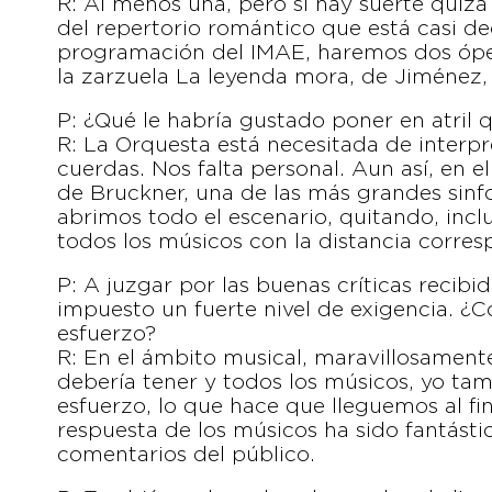
R: Al menos una, pero si hay suerte quiz
del repertorio romántico que está casi d
programación del IMAE, haremos dos ópe
la zarzuela La leyenda mora, de Jiménez,
P: ¿Qué le habría gustado poner en atril 
R: La Orquesta está necesitada de interpr
cuerdas. Nos falta personal. Aun así, en 
de Bruckner, una de las más grandes sinfo
abrimos todo el escenario, quitando, incl
todos los músicos con la distancia corres
P: A juzgar por las buenas críticas recib
impuesto un fuerte nivel de exigencia. ¿
esfuerzo?
R: En el ámbito musical, maravillosamente
debería tener y todos los músicos, yo t
esfuerzo, lo que hace que lleguemos al f
respuesta de los músicos ha sido fantástica
comentarios del público.