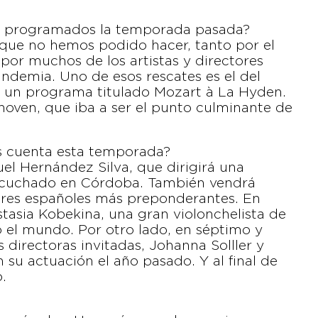
os programados la temporada pasada?
 que no hemos podido hacer, tanto por el
or muchos de los artistas y directores
andemia. Uno de esos rescates es el del
o un programa titulado Mozart à La Hyden.
hoven, que iba a ser el punto culminante de
os cuenta esta temporada?
l Hernández Silva, que dirigirá una
escuchado en Córdoba. También vendrá
tores españoles más preponderantes. En
astasia Kobekina, una gran violonchelista de
o el mundo. Por otro lado, en séptimo y
directoras invitadas, Johanna Solller y
su actuación el año pasado. Y al final de
.