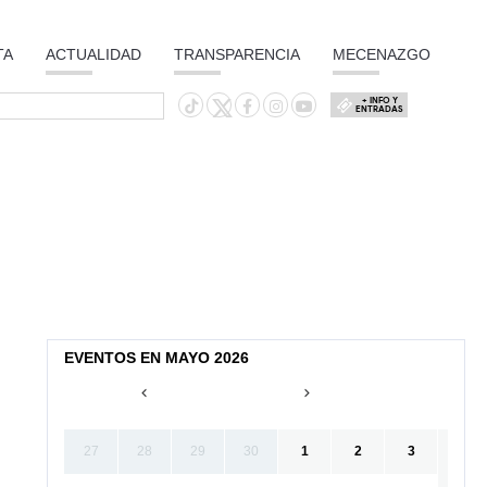
TA
ACTUALIDAD
TRANSPARENCIA
MECENAZGO
+ INFO Y
ENTRADAS
EVENTOS EN MAYO 2026
27
28
29
30
1
2
3