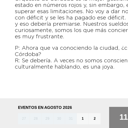
estado en números rojos y, sin embargo,
superar esas limitaciones. No voy a dar 
con déficit y se les ha pagado ese déficit
y eso debería premiarse. Nuestros sueldos
curiosamente, somos los que más conciert
es muy frustrante.
P: Ahora que va conociendo la ciudad, ¿cr
Córdoba?
R: Se debería. A veces no somos conscie
culturalmente hablando, es una joya.
EVENTOS EN AGOSTO 2026
11
27
28
29
30
31
1
2