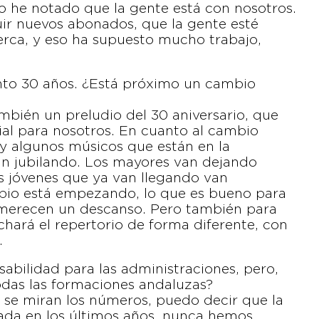
o he notado que la gente está con nosotros.
r nuevos abonados, que la gente esté
rca, y eso ha supuesto mucho trabajo,
nto 30 años. ¿Está próximo un cambio
ién un preludio del 30 aniversario, que
ial para nosotros. En cuanto al cambio
 algunos músicos que están en la
n jubilando. Los mayores van dejando
os jóvenes que ya van llegando van
bio está empezando, lo que es bueno para
 merecen un descanso. Pero también para
chará el repertorio de forma diferente, con
.
abilidad para las administraciones, pero,
odas las formaciones andaluzas?
Si se miran los números, puedo decir que la
ada en los últimos años, nunca hemos