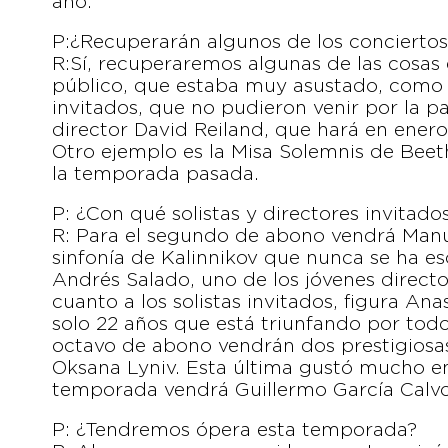
año.
P:¿Recuperarán algunos de los conciert
R:Sí, recuperaremos algunas de las cosas
público, que estaba muy asustado, como p
invitados, que no pudieron venir por la p
director David Reiland, que hará en ener
Otro ejemplo es la Misa Solemnis de Beet
la temporada pasada.
P: ¿Con qué solistas y directores invitad
R: Para el segundo de abono vendrá Manue
sinfonía de Kalinnikov que nunca se ha 
Andrés Salado, uno de los jóvenes direc
cuanto a los solistas invitados, figura An
solo 22 años que está triunfando por tod
octavo de abono vendrán dos prestigiosas 
Oksana Lyniv. Esta última gustó mucho en 
temporada vendrá Guillermo García Calvo
P: ¿Tendremos ópera esta temporada?